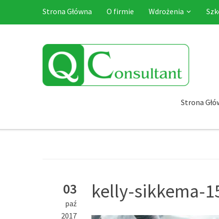
Strona Główna
O firmie
Wdrożenia
Szk
Strona Głó
kelly-sikkema-1
03
paź
2017