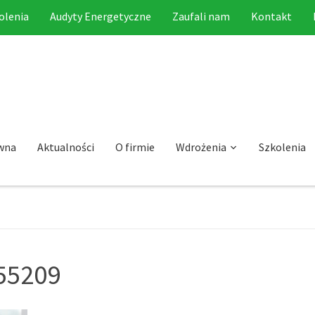
olenia
Audyty Energetyczne
Zaufali nam
Kontakt
wna
Aktualności
O firmie
Wdrożenia
Szkolenia
55209