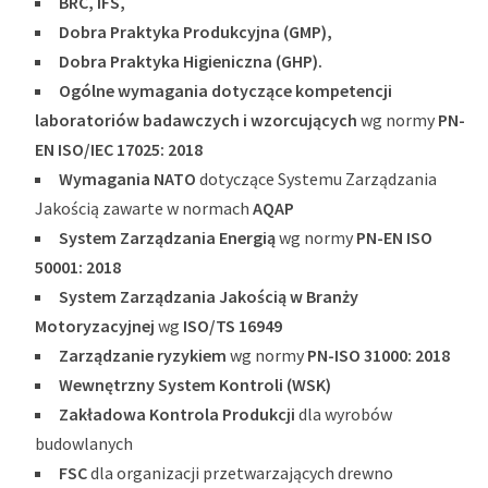
BRC, IFS,
Dobra Praktyka Produkcyjna (GMP),
Dobra Praktyka Higieniczna (GHP).
Ogólne wymagania dotyczące kompetencji
laboratoriów badawczych i wzorcujących
wg normy
PN-
EN ISO/IEC 17025: 2018
Wymagania NATO
dotyczące Systemu Zarządzania
Jakością zawarte w normach
AQAP
System Zarządzania Energią
wg normy
PN-EN ISO
50001: 2018
System Zarządzania Jakością w Branży
Motoryzacyjnej
wg
ISO/TS 16949
Zarządzanie ryzykiem
wg normy
PN-ISO 31000: 2018
Wewnętrzny System Kontroli (WSK)
Zakładowa Kontrola Produkcji
dla wyrobów
budowlanych
FSC
dla organizacji przetwarzających drewno