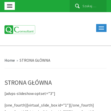
Szukaj:
Home
»
STRONA GŁÓWNA
STRONA GŁÓWNA
[advps-slideshow optset=”3″]
[one_fourth][virtual_slide_box id=”1″][/one_fourth]