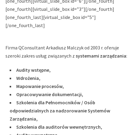
[one_fourth][virtual_slide_box id=”6″][/one_fourth]
[one_fourth][virtual_slide_box id=”3″][/one_fourth]
[one_fourth_last][virtual_slide_box id=”5″]
[/one_fourth_last]
Firma QConsultant Arkadiusz Malczyk od 2003 r. oferuje
szeroki zakres usług związanych z
systemami zarządzania
:
Audity wstępne,
Wdrożenia,
Mapowanie procesów,
Opracowywanie dokumentacji,
Szkolenia dla Pełnomocników / Osób
odpowiedzialnych za nadzorowanie Systemów
Zarządzania,
Szkolenia dla auditorów wewnętrznych,