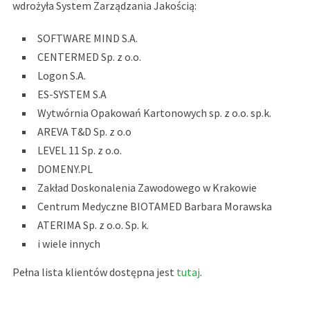
wdrożyła System Zarządzania Jakością:
SOFTWARE MIND S.A.
CENTERMED Sp. z o.o.
Logon S.A.
ES-SYSTEM S.A
Wytwórnia Opakowań Kartonowych sp. z o.o. sp.k.
AREVA T&D Sp. z o.o
LEVEL 11 Sp. z o.o.
DOMENY.PL
Zakład Doskonalenia Zawodowego w Krakowie
Centrum Medyczne BIOTAMED Barbara Morawska
ATERIMA Sp. z o.o. Sp. k.
i wiele innych
Pełna lista klientów dostępna jest
tutaj
.