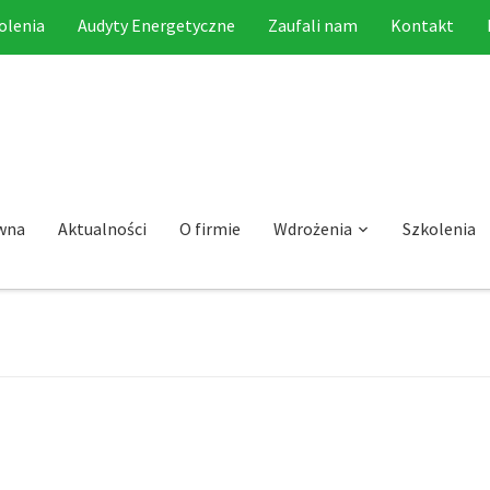
olenia
Audyty Energetyczne
Zaufali nam
Kontakt
wna
Aktualności
O firmie
Wdrożenia
Szkolenia