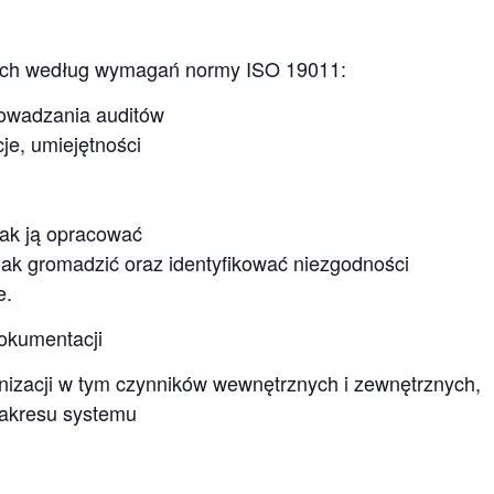
ych według wymagań normy ISO 19011:
rowadzania auditów
je, umiejętności
 jak ją opracować
jak gromadzić oraz identyfikować niezgodności
e.
okumentacji
izacji w tym czynników wewnętrznych i zewnętrznych,
zakresu systemu