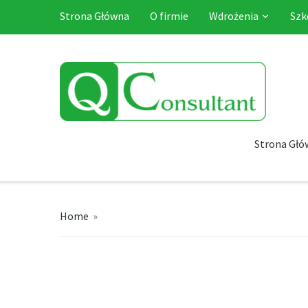
Strona Główna
O firmie
Wdrożenia
Szk
Strona Głó
Home
»