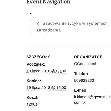
Event Navigation
Szacowanie ryzyka w systemach
zarządzania
SZCZEGÓŁY
ORGANIZATOR
QConsultant
Początek:
18 lipca 2018 @ 08:30
Telefon
509628232
Koniec:
19 lipca 2018 @ 15:00
E-mail
k.klimont@qconsulta
Koszt:
com.pl
1200zł