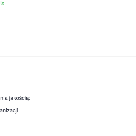
le
ia jakością:
anizacji