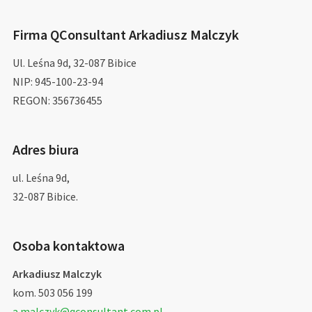
Firma QConsultant Arkadiusz Malczyk
Ul. Leśna 9d, 32-087 Bibice
NIP: 945-100-23-94
REGON: 356736455
Adres biura
ul. Leśna 9d,
32-087 Bibice.
Osoba kontaktowa
Arkadiusz Malczyk
kom. 503 056 199
a.malczyk@qconsultant.com.pl