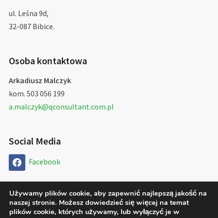
ul. Leśna 9d,
32-087 Bibice.
Osoba kontaktowa
Arkadiusz Malczyk
kom. 503 056 199
a.malczyk@qconsultant.com.pl
Social Media
Facebook
Używamy plików cookie, aby zapewnić najlepszą jakość na
naszej stronie. Możesz dowiedzieć się więcej na temat
Copyright © 2026 QConsultant Arkadiusz Malczyk
plików cookie, których używamy, lub wyłączyć je w