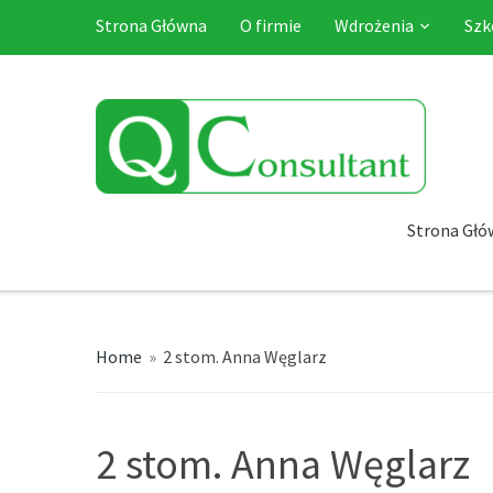
Strona Główna
O firmie
Wdrożenia
Szk
Strona Głó
Home
»
2 stom. Anna Węglarz
2 stom. Anna Węglarz