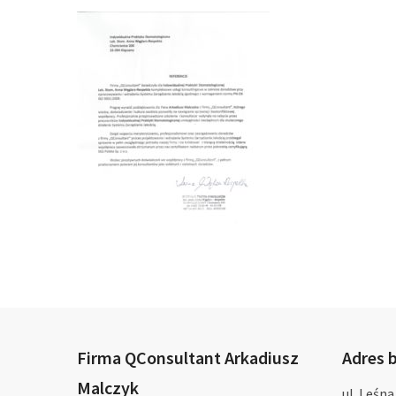
Firma QConsultant Arkadiusz
Adres b
Malczyk
ul. Leśna