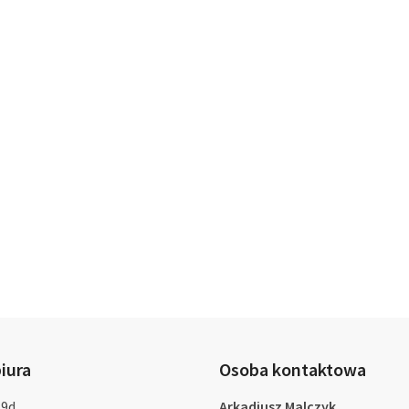
iura
Osoba kontaktowa
 9d,
Arkadiusz Malczyk