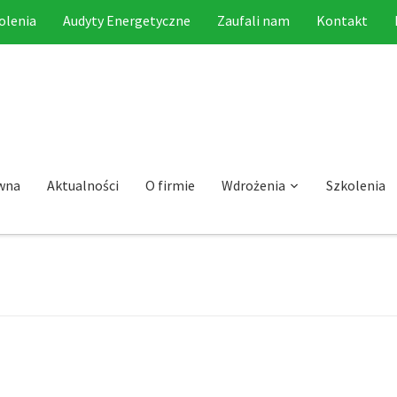
olenia
Audyty Energetyczne
Zaufali nam
Kontakt
wna
Aktualności
O firmie
Wdrożenia
Szkolenia