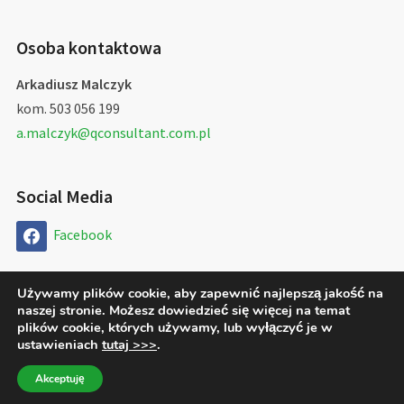
Osoba kontaktowa
Arkadiusz Malczyk
kom. 503 056 199
a.malczyk@qconsultant.com.pl
Social Media
Facebook
Używamy plików cookie, aby zapewnić najlepszą jakość na
naszej stronie. Możesz dowiedzieć się więcej na temat
Copyright © 2026 QConsultant Arkadiusz Malczyk
plików cookie, których używamy, lub wyłączyć je w
ustawieniach
tutaj >>>
.
Designed by
WPZOOM
Akceptuję