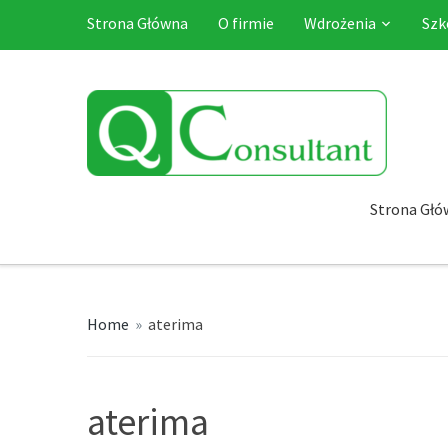
Strona Główna
O firmie
Wdrożenia
Szk
Strona Głó
Home
»
aterima
aterima