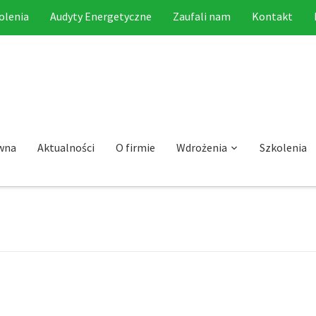
olenia
Audyty Energetyczne
Zaufali nam
Kontakt
wna
Aktualności
O firmie
Wdrożenia
Szkolenia