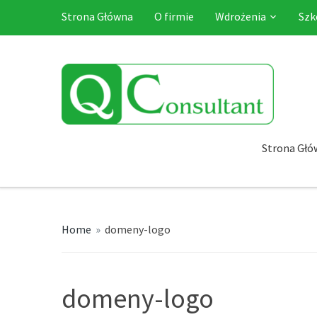
Strona Główna
O firmie
Wdrożenia
Szk
Strona Głó
Home
»
domeny-logo
domeny-logo