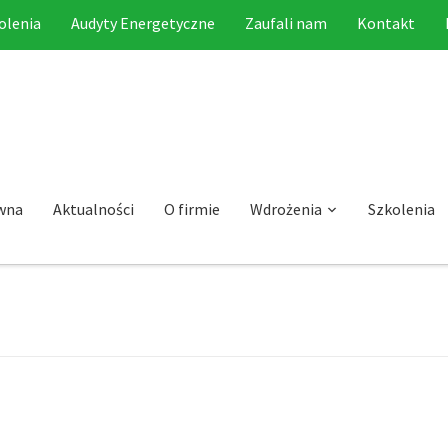
olenia
Audyty Energetyczne
Zaufali nam
Kontakt
wna
Aktualności
O firmie
Wdrożenia
Szkolenia