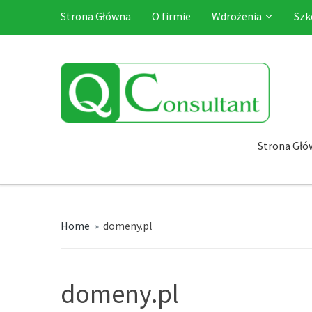
Strona Główna
O firmie
Wdrożenia
Szk
Strona Głó
Home
»
domeny.pl
domeny.pl