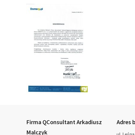
Firma QConsultant Arkadiusz
Adres b
Malczyk
ul. Leśna