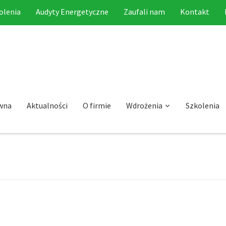
olenia
Audyty Energetyczne
Zaufali nam
Kontakt
wna
Aktualności
O firmie
Wdrożenia
Szkolenia