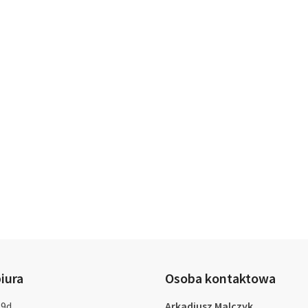
iura
Osoba kontaktowa
 9d,
Arkadiusz Malczyk