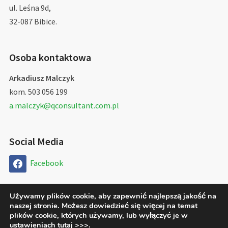
ul. Leśna 9d,
32-087 Bibice.
Osoba kontaktowa
Arkadiusz Malczyk
kom. 503 056 199
a.malczyk@qconsultant.com.pl
Social Media
Facebook
Używamy plików cookie, aby zapewnić najlepszą jakość na
naszej stronie. Możesz dowiedzieć się więcej na temat
Copyright © 2026 QConsultant Arkadiusz Malczyk
plików cookie, których używamy, lub wyłączyć je w
ustawieniach
tutaj >>>
.