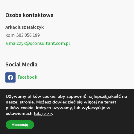
Osoba kontaktowa
Arkadiusz Malczyk
kom. 503 056 199
a.malczyk@qconsultant.com.pl
Social Media
Facebook
Używamy plików cookie, aby zapewnić najlepszą jakość na
naszej stronie. Możesz dowiedzieć się więcej na temat
Copyright © 2026 QConsultant Arkadiusz Malczyk
plików cookie, których używamy, lub wyłączyć je w
ustawieniach
tutaj >>>
.
Designed by
WPZOOM
Akceptuję