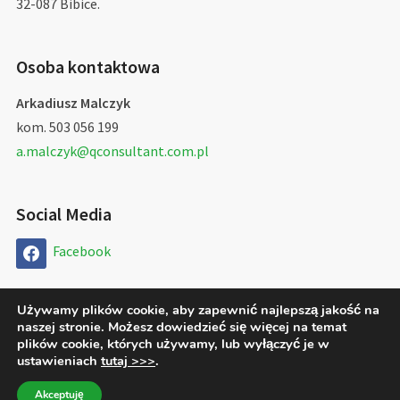
32-087 Bibice.
Osoba kontaktowa
Arkadiusz Malczyk
kom. 503 056 199
a.malczyk@qconsultant.com.pl
Social Media
Facebook
Używamy plików cookie, aby zapewnić najlepszą jakość na
naszej stronie. Możesz dowiedzieć się więcej na temat
Copyright © 2026 QConsultant Arkadiusz Malczyk
plików cookie, których używamy, lub wyłączyć je w
ustawieniach
tutaj >>>
.
Designed by
WPZOOM
Akceptuję