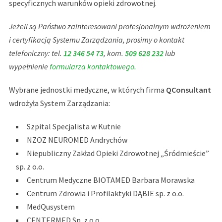
specyficznych warunków opieki zdrowotnej.
Jeżeli są Państwo zainteresowani profesjonalnym wdrożeniem
i certyfikacją Systemu Zarządzania, prosimy o kontakt
telefoniczny: tel.
12 346 54 73
, kom.
509 628 232
lub
wypełnienie
formularza kontaktowego.
Wybrane jednostki medyczne, w których firma
QConsultant
wdrożyła System Zarządzania:
Szpital Specjalista w Kutnie
NZOZ NEUROMED Andrychów
Niepubliczny Zakład Opieki Zdrowotnej „Śródmieście”
sp. z o.o.
Centrum Medyczne BIOTAMED Barbara Morawska
Centrum Zdrowia i Profilaktyki DĄBIE sp. z o.o.
MedQusystem
CENTERMED Sp. z o.o.