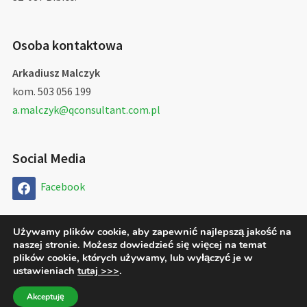
Osoba kontaktowa
Arkadiusz Malczyk
kom. 503 056 199
a.malczyk@qconsultant.com.pl
Social Media
Facebook
Używamy plików cookie, aby zapewnić najlepszą jakość na
naszej stronie. Możesz dowiedzieć się więcej na temat
Copyright © 2026 QConsultant Arkadiusz Malczyk
plików cookie, których używamy, lub wyłączyć je w
ustawieniach
tutaj >>>
.
Designed by
WPZOOM
Akceptuję